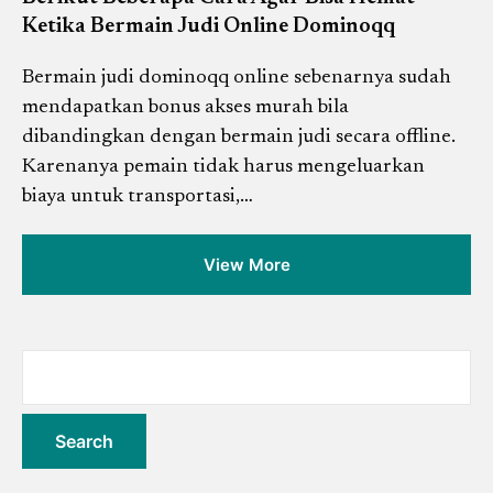
Ketika Bermain Judi Online Dominoqq
Bermain judi dominoqq online sebenarnya sudah
mendapatkan bonus akses murah bila
dibandingkan dengan bermain judi secara offline.
Karenanya pemain tidak harus mengeluarkan
biaya untuk transportasi,…
View More