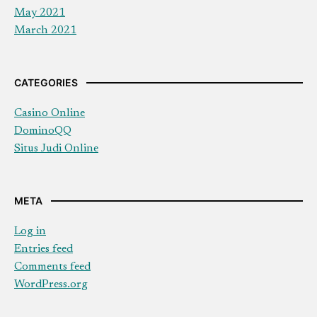
May 2021
March 2021
CATEGORIES
Casino Online
DominoQQ
Situs Judi Online
META
Log in
Entries feed
Comments feed
WordPress.org