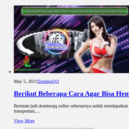
May 5, 2021
DominoQQ
Berikut Beberapa Cara Agar Bisa He
Bermain judi dominoqq online sebenarnya sudah mendapatkan b
transportasi,…
View More