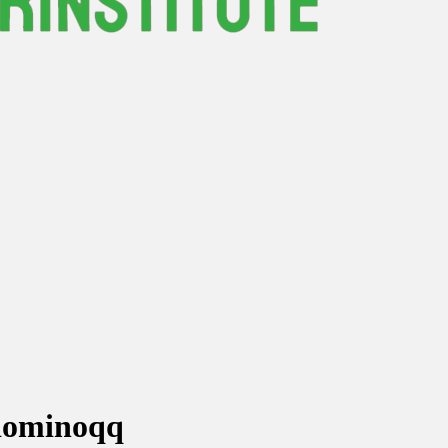
 dominoqq