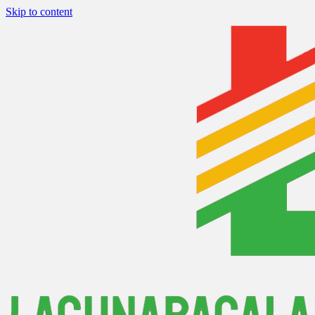
Skip to content