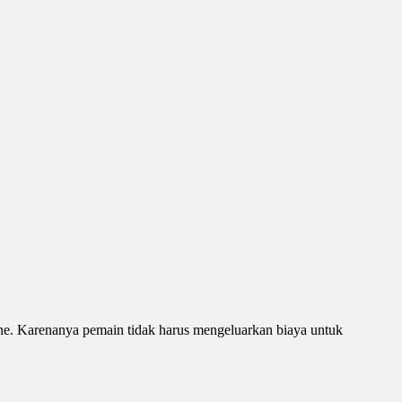
ne. Karenanya pemain tidak harus mengeluarkan biaya untuk