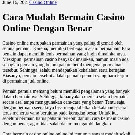
June 16, 2021
Casino Online
Cara Mudah Bermain Casino
Online Dengan Benar
Casino online merupakan permainan yang paling digemari oleh
semua pemain. Karena, memiliki berbagai macam permainan. Para
pemain dapat memilih jenis permainan yang ingin dimainkannya.
Meskipun, permainan casino banyak dimainkan, namun masih ada
sebagian pemain yang belum paham betul mengenai permainan
tersebut. Sehingga, selalu mendapatkan kekalahan serta kerugian.
Biasanya, pemain tersebut adalah pemain pemula yang baru terjun
di permainan judi online.
Pemain pemula memang belum memiliki pengalaman yang banyak
dalam bermainnya. Sehingga, kebanyakan mereka selalu bermain
secara asal tanpa menggunakan cara-cara yang benar. Tentu saja,
dengan bermain seenaknya bisa mengakibatkan kekalahan secara
terus menerus yang berujung pada kerugian besar. Untuk itu,
sebelum bermain harus pahami terlebih dahulu cara bermain casino
dengan benar, agar tidak salah dalam mengambil langkah.
Cara bermain casino online online ini tentunya sangat mudah sekali