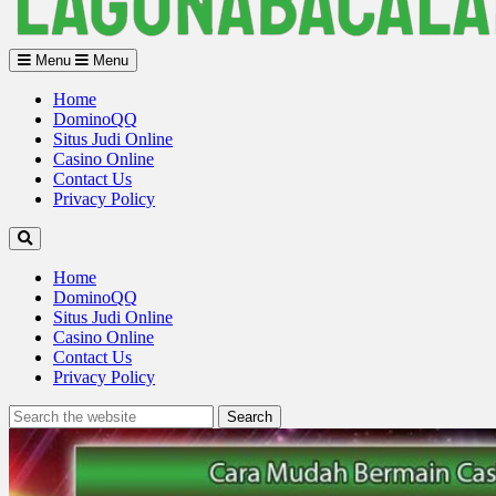
Menu
Menu
Home
DominoQQ
Situs Judi Online
Casino Online
Contact Us
Privacy Policy
Home
DominoQQ
Situs Judi Online
Casino Online
Contact Us
Privacy Policy