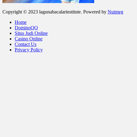
Copyright © 2023 lagunabacalarinstitute.
Powered by
Nutmeg
Home
DominoQQ
Situs Judi Online
Casino Online
Contact Us
Privacy Policy