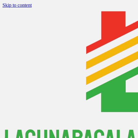
Skip to content