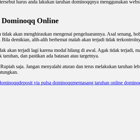
ersebut harus anda lakukan taruhan dominoqqnya menggunakan website 
i Dominoqq Online
u tidak akan menghiraukan mengenai pengeluarannya. Asal senang, hobi
Bila demikian, alih-alih berhemat malah akan terjadi tidak terkontrol
idak akan terjadi lagi karena modal hilang di awal. Agak tidak terjadi,
 taruhan, dan pastikan ada batasan atau targetnya.
upiah saja. Jangan menyalahi aturan dan terus melakukan taruhan lebih
ntungkan.
 dominoqq
deposit via pulsa dominoqq
memasang taruhan online domino