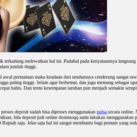
tik terkadang melewatkan hal ini. Padahal pada kenyataannya langsung
alam jumlah tinggi.
 di awal permainan maka keadaan dari taruhannya cenderung sangat raw
gga paling tinggi. Selain agar berhemat, dan juga memang sebagai upa
epat habis. Dan tentu kesempatan taruhan pun menjadi semakin sempit 
a proses deposit sudah bisa diproses menggunakan
pulsa
secara online.
ikian, bila deposit judi online dominoqq anda lakukan menggunakan p
Rupiah saja. Jelas saja hal ini sangat membantu bagi pemain yang se