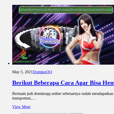
May 5, 2021
DominoQQ
Berikut Beberapa Cara Agar Bisa He
Bermain judi dominoqq online sebenarnya sudah mendapatkan b
transportasi,…
View More