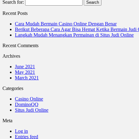
Search for:
Recent Posts
Cara Mudah Bermain Casino Online Dengan Benar
Berikut Beberapa Cara Agar Bisa Hemat Ketika Bermain Judi
Langkah Mudah Menangkan Permainan di Situs Judi Online
Recent Comments
Archives
June 2021
May 2021
March 2021
Categories
Casino Online
DominoQQ
Situs Judi Online
Meta
Log in
Entries feed