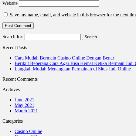
Website
Save my name, email, and website in this browser for the next ti
Search for:
Recent Posts
Cara Mudah Bermain Casino Online Dengan Benar
Berikut Beberapa Cara Agar Bisa Hemat Ketika Bermain Judi
Langkah Mudah Menangkan Permainan di Situs Judi Online
Recent Comments
Archives
June 2021
May 2021
March 2021
Categories
Casino Online