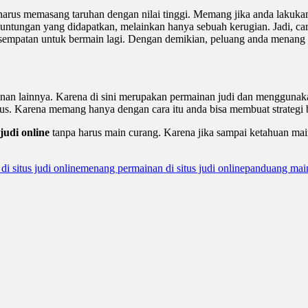
harus memasang taruhan dengan nilai tinggi. Memang jika anda lakuka
euntungan yang didapatkan, melainkan hanya sebuah kerugian. Jadi, car
esempatan untuk bermain lagi. Dengan demikian, peluang anda menang m
ainan lainnya. Karena di sini merupakan permainan judi dan mengguna
kus. Karena memang hanya dengan cara itu anda bisa membuat strate
 judi online
tanpa harus main curang. Karena jika sampai ketahuan ma
di situs judi online
menang permainan di situs judi online
panduang main 