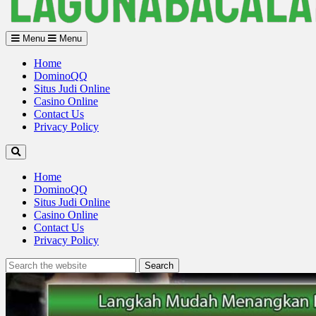
Menu
Menu
Home
DominoQQ
Situs Judi Online
Casino Online
Contact Us
Privacy Policy
Home
DominoQQ
Situs Judi Online
Casino Online
Contact Us
Privacy Policy