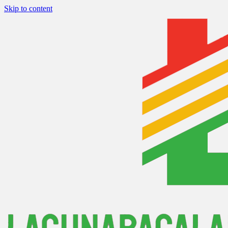
Skip to content