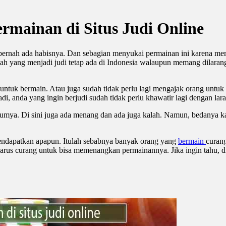
ainan di Situs Judi Online
 pernah ada habisnya. Dan sebagian menyukai permainan ini karena 
lah yang menjadi judi tetap ada di Indonesia walaupun memang dilarang
 untuk bermain. Atau juga sudah tidak perlu lagi mengajak orang untuk 
i, anda yang ingin berjudi sudah tidak perlu khawatir lagi dengan lara
umya. Di sini juga ada menang dan ada juga kalah. Namun, bedanya ka
mendapatkan apapun. Itulah sebabnya banyak orang yang
bermain
curan
a harus curang untuk bisa memenangkan permainannya. Jika ingin tahu, 