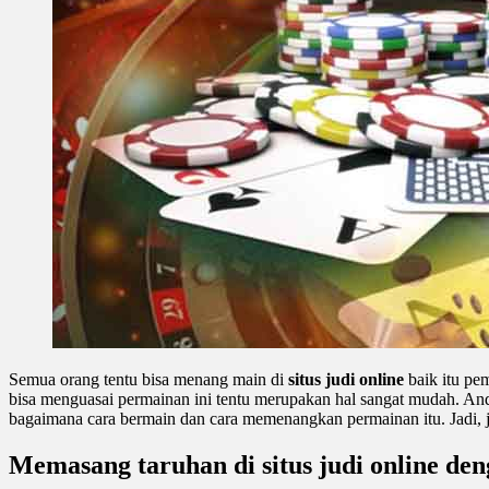
Semua orang tentu bisa menang main di
situs judi online
baik itu pe
bisa menguasai permainan ini tentu merupakan hal sangat mudah. An
bagaimana cara bermain dan cara memenangkan permainan itu. Jadi,
Memasang taruhan di
situs judi online
deng