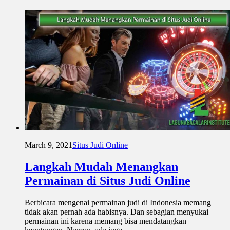
March 9, 2021
Situs Judi Online
Langkah Mudah Menangkan
Permainan di Situs Judi Online
Berbicara mengenai permainan judi di Indonesia memang
tidak akan pernah ada habisnya. Dan sebagian menyukai
permainan ini karena memang bisa mendatangkan