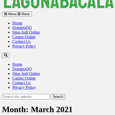
Menu
Menu
Home
DominoQQ
Situs Judi Online
Casino Online
Contact Us
Privacy Policy
Home
DominoQQ
Situs Judi Online
Casino Online
Contact Us
Privacy Policy
Month:
March 2021